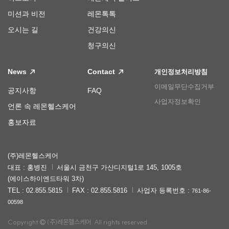
미션과 비전
레몬톡톡
오시는 길
건강의신
청구의신
News
Contact
개인정보처리방침
이메일무단수집거부
공지사항
FAQ
사업자정보확인
언론 속 레몬헬스케어
홍보자료
(주)레몬헬스케어
대표 : 홍병진
서울시 금천구 가산디지털1로 145, 1005호
(에이스하이엔드타워 3차)
TEL : 02.855.5815
FAX : 02.855.5816
사업자 등록번호 :
761-86-
00598
Copyright
(주)레몬헬스케어. All rights reserved.