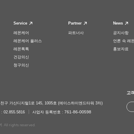
Service
Partner
News
레몬케어
파트너사
공지사항
레몬케어 플러스
언론 속 레
레몬톡톡
홍보자료
건강의신
청구의신
고객
천구 가산디지털1로 145, 1005호 (에이스하이엔드타워 3차)
761-86-00598
 : 02.855.5816
사업자 등록번호 :
ll rights reserved.