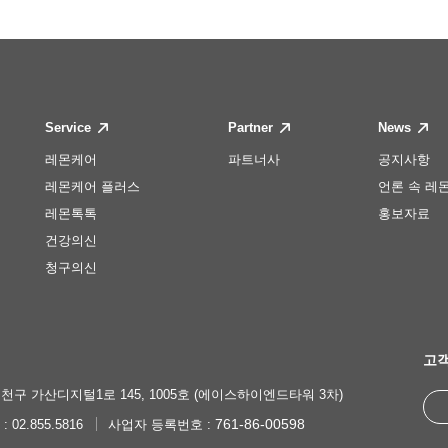
Service
Partner
News
레몬케어
파트너사
공지사항
레몬케어 플러스
언론 속 레
레몬톡톡
홍보자료
건강의신
청구의신
고객
천구 가산디지털1로 145, 1005호 (에이스하이엔드타워 3차)
761-86-00598
 : 02.855.5816
사업자 등록번호 :