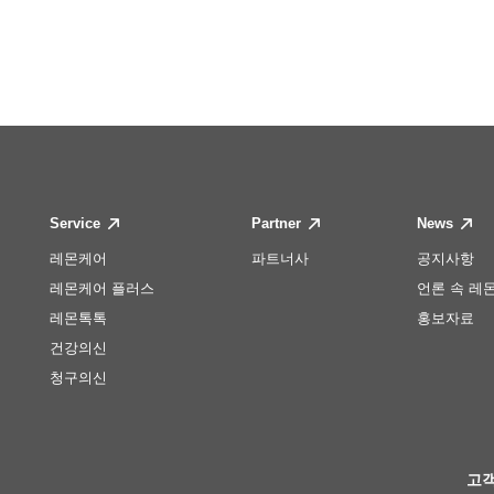
Service
Partner
News
레몬케어
파트너사
공지사항
레몬케어 플러스
언론 속 레
레몬톡톡
홍보자료
건강의신
청구의신
고객