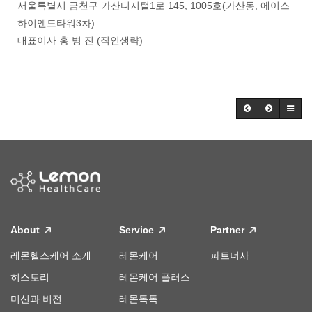
서울특별시 금천구 가산디지털1로 145, 1005호(가산동, 에이스
하이엔드타워3차)
대표이사 홍 병 진 (직인생략)
About
Service
Partner
레몬헬스케어 소개
레몬케어
파트너사
히스토리
레몬케어 플러스
미션과 비전
레몬톡톡