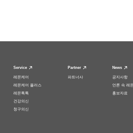
Service
Partner
News
레몬케어
파트너사
공지사항
레몬케어 플러스
언론 속 레
레몬톡톡
홍보자료
건강의신
청구의신