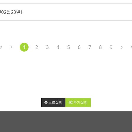
02월23일)
1
2
3
4
5
6
7
8
9
보드설정
추가설정