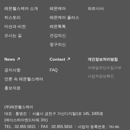
레몬헬스케어 소개
레몬케어
파트너사
히스토리
레몬케어 플러스
미션과 비전
레몬톡톡
오시는 길
건강의신
청구의신
News
Contact
개인정보처리방침
이메일무단수집거부
공지사항
FAQ
사업자정보확인
언론 속 레몬헬스케어
홍보자료
(주)레몬헬스케어
대표 : 홍병진
서울시 금천구 가산디지털1로 145, 1005호
(에이스하이엔드타워 3차)
TEL : 02.855.5815
FAX : 02.855.5816
사업자 등록번호 :
761-86-