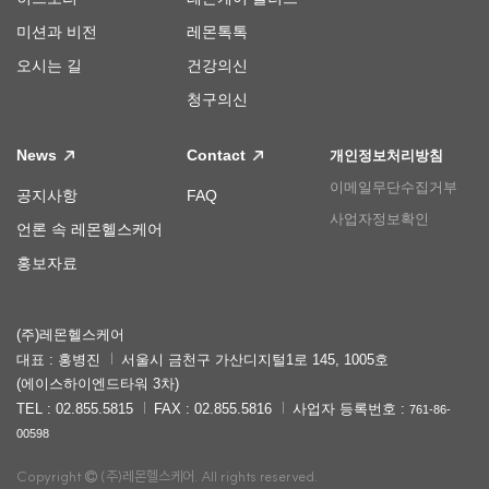
미션과 비전
레몬톡톡
오시는 길
건강의신
청구의신
News
Contact
개인정보처리방침
이메일무단수집거부
공지사항
FAQ
사업자정보확인
언론 속 레몬헬스케어
홍보자료
(주)레몬헬스케어
대표 : 홍병진
서울시 금천구 가산디지털1로 145, 1005호
(에이스하이엔드타워 3차)
TEL : 02.855.5815
FAX : 02.855.5816
사업자 등록번호 :
761-86-
00598
Copyright
(주)레몬헬스케어. All rights reserved.