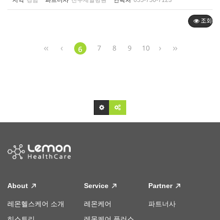
지역
경남
파트너사
진주제일병원
연락처
055-750-7123
조회순
7
8
9
10
6
About
Service
Partner
레몬헬스케어 소개
레몬케어
파트너사
히스토리
레몬케어 플러스