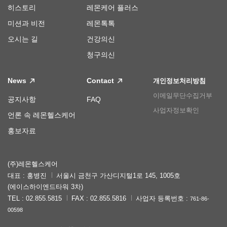
히스토리
레몬케어 플러스
미션과 비전
레몬톡톡
오시는 길
건강의신
청구의신
News
Contact
개인정보처리방침
이메일무단수집거부
공지사항
FAQ
사업자정보확인
언론 속 레몬헬스케어
홍보자료
(주)레몬헬스케어
대표 : 홍병진
서울시 금천구 가산디지털1로 145, 1005호
(에이스하이엔드타워 3차)
TEL : 02.855.5815
FAX : 02.855.5816
사업자 등록번호 :
761-86-
00598