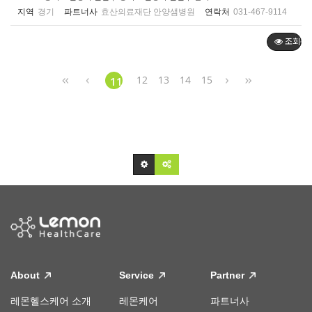
지역
경기
파트너사
효산의료재단 안양샘병원
연락처
031-467-9114
조회순
12
13
14
15
11
About
Service
Partner
레몬헬스케어 소개
레몬케어
파트너사