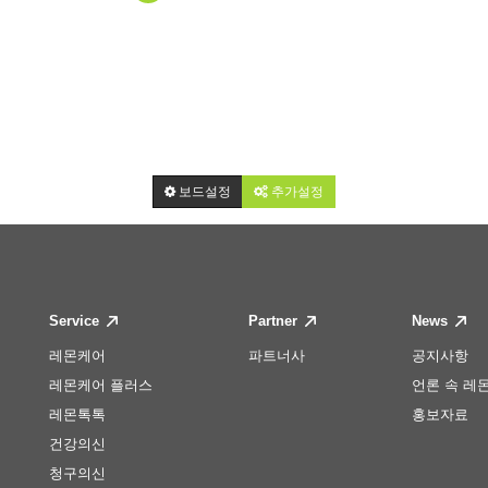
보드설정
추가설정
Service
Partner
News
레몬케어
파트너사
공지사항
레몬케어 플러스
언론 속 레
레몬톡톡
홍보자료
건강의신
청구의신