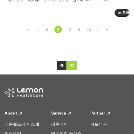
지역
전북
파트너사
전북대학교병원
연락처
063-250-1114
조회순
6
8
9
10
7
About
Service
Partner
레몬헬스케어 소개
레몬케어
파트너사
히스토리
레몬케어 플러스