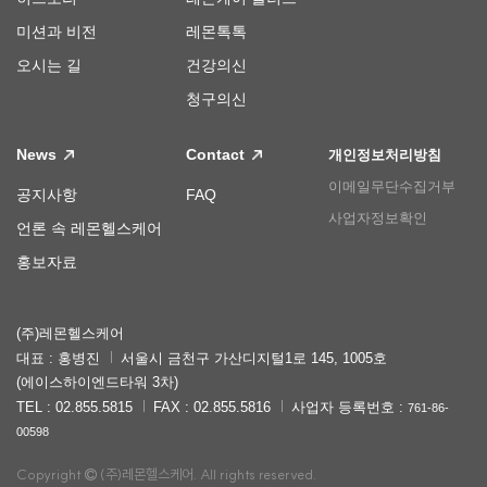
미션과 비전
레몬톡톡
오시는 길
건강의신
청구의신
News
Contact
개인정보처리방침
이메일무단수집거부
공지사항
FAQ
사업자정보확인
언론 속 레몬헬스케어
홍보자료
(주)레몬헬스케어
대표 : 홍병진
서울시 금천구 가산디지털1로 145, 1005호
(에이스하이엔드타워 3차)
TEL : 02.855.5815
FAX : 02.855.5816
사업자 등록번호 :
761-86-
00598
Copyright
(주)레몬헬스케어. All rights reserved.