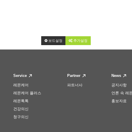
보드설정
추가설정
Service
Partner
News
레몬케어
파트너사
공지사항
레몬케어 플러스
언론 속 레
레몬톡톡
홍보자료
건강의신
청구의신