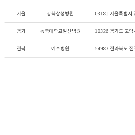
서울
강북삼성병원
03181 서울특별시
경기
동국대학교일산병원
10326 경기도 고
전북
예수병원
54987 전라북도 전