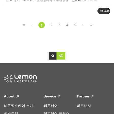
지역
경기
파트너사
순천향대학교 부천병원
연락처
1899-5700
조회순
2
3
4
5
1
About
Service
Partner
레몬헬스케어 소개
레몬케어
파트너사
히스토리
레몬케어 플러스