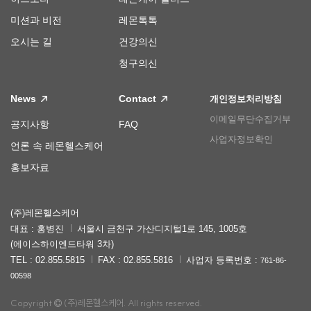
미션과 비전
레몬톡톡
오시는 길
건강의신
청구의신
News
Contact
개인정보처리방침
이메일무단수집거부
공지사항
FAQ
사업자정보확인
언론 속 레몬헬스케어
홍보자료
(주)레몬헬스케어
대표 : 홍병진
서울시 금천구 가산디지털1로 145, 1005호
(에이스하이엔드타워 3차)
TEL : 02.855.5815
FAX : 02.855.5816
사업자 등록번호 :
761-86-
00598
Copyright
(주)레몬헬스케어. All rights reserved.