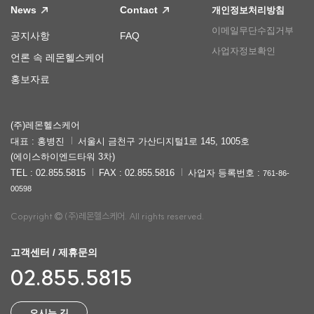
News
Contact
개인정보처리방침
이메일무단수집거부
공지사항
FAQ
사업자정보확인
언론 속 레몬헬스케어
홍보자료
(주)레몬헬스케어
대표 : 홍병진
서울시 금천구 가산디지털1로 145, 1005호
(에이스하이엔드타워 3차)
TEL : 02.855.5815
FAX : 02.855.5816
사업자 등록번호 :
761-86-
00598
Copyright
(주)레몬헬스케어. All rights reserved.
고객센터 / 제휴문의
02.855.5815
오시는 길