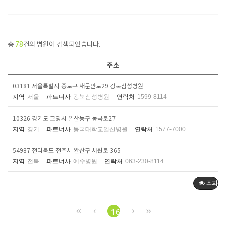
총
78
건의 병원이 검색되었습니다.
주소
03181 서울특별시 종로구 새문안로29 강북삼성병원
지역
서울
파트너사
강북삼성병원
연락처
1599-8114
10326 경기도 고양시 일산동구 동국로27
지역
경기
파트너사
동국대학교일산병원
연락처
1577-7000
54987 전라북도 전주시 완산구 서원로 365
지역
전북
파트너사
예수병원
연락처
063-230-8114
조회순
16