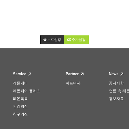
보드설정
추가설정
Service
Partner
News
레몬케어
파트너사
공지사항
레몬케어 플러스
언론 속 레
레몬톡톡
홍보자료
건강의신
청구의신