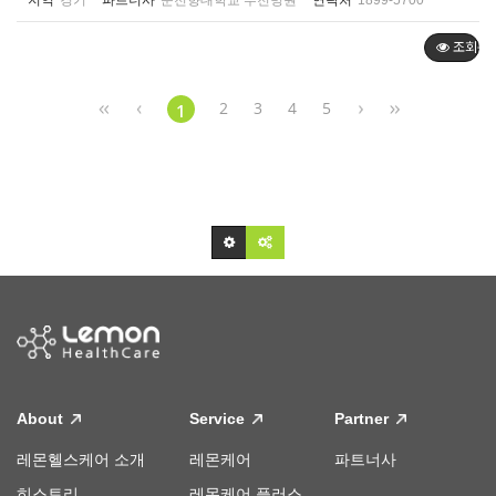
지역
경기
파트너사
순천향대학교 부천병원
연락처
1899-5700
조회순
2
3
4
5
1
About
Service
Partner
레몬헬스케어 소개
레몬케어
파트너사
히스토리
레몬케어 플러스