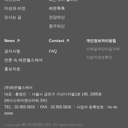
미션과 비전
레몬톡톡
오시는 길
건강의신
청구의신
News
Contact
개인정보처리방침
이메일무단수집거부
공지사항
FAQ
사업자정보확인
언론 속 레몬헬스케어
홍보자료
(주)레몬헬스케어
대표 : 홍병진
서울시 금천구 가산디지털1로 145, 1005호
(에이스하이엔드타워 3차)
TEL : 02.855.5815
FAX : 02.855.5816
사업자 등록번호 :
761-86-
00598
Copyright
(주)레몬헬스케어. All rights reserved.