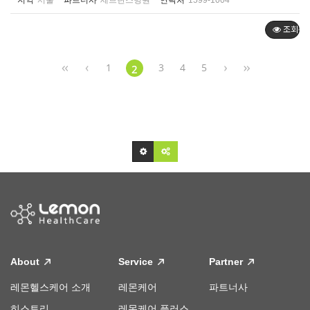
지역
서울
파트너사
세브란스병원
연락처
1599-1004
조회순
1
3
4
5
2
About
Service
Partner
레몬헬스케어 소개
레몬케어
파트너사
히스토리
레몬케어 플러스