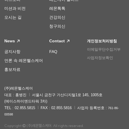
미션과 비전
레몬톡톡
오시는 길
건강의신
청구의신
News
Contact
개인정보처리방침
이메일무단수집거부
공지사항
FAQ
사업자정보확인
언론 속 레몬헬스케어
홍보자료
(주)레몬헬스케어
대표 : 홍병진
서울시 금천구 가산디지털1로 145, 1005호
(에이스하이엔드타워 3차)
TEL : 02.855.5815
FAX : 02.855.5816
사업자 등록번호 :
761-86-
00598
Copyright
(주)레몬헬스케어. All rights reserved.