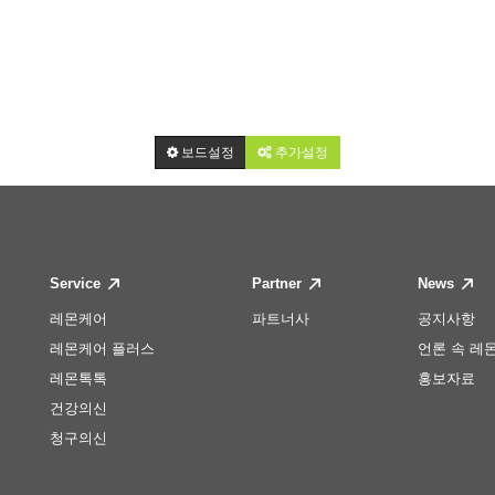
보드설정
추가설정
Service
Partner
News
레몬케어
파트너사
공지사항
레몬케어 플러스
언론 속 레
레몬톡톡
홍보자료
건강의신
청구의신