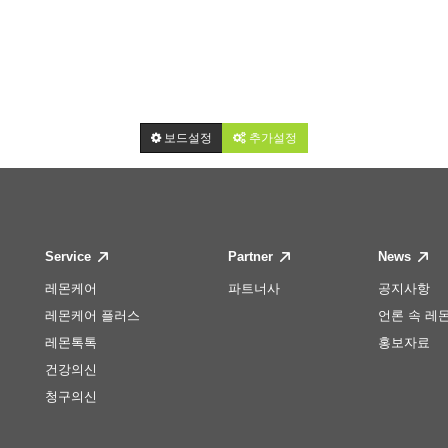
보드설정
추가설정
Service
Partner
News
레몬케어
파트너사
공지사항
레몬케어 플러스
언론 속 레
레몬톡톡
홍보자료
건강의신
청구의신