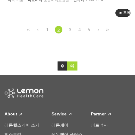
지역
서울
파트너사
중앙대학교병원
연락처
1800-1114
조회순
1
3
4
5
2
About
Service
Partner
레몬헬스케어 소개
레몬케어
파트너사
히스토리
레몬케어 플러스