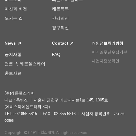
미션과 비전
레몬톡톡
오시는 길
건강의신
청구의신
News
Contact
개인정보처리방침
이메일무단수집거부
공지사항
FAQ
사업자정보확인
언론 속 레몬헬스케어
홍보자료
(주)레몬헬스케어
대표 : 홍병진
서울시 금천구 가산디지털1로 145, 1005호
(에이스하이엔드타워 3차)
TEL : 02.855.5815
FAX : 02.855.5816
사업자 등록번호 :
761-86-
00598
Copyright
(주)레몬헬스케어. All rights reserved.