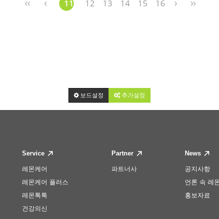
11
12
13
14
15
16
보드설정
추가설정
Service
Partner
News
레몬케어
파트너사
공지사항
레몬케어 플러스
언론 속 레
레몬톡톡
홍보자료
건강의신