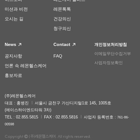
미션과 비전
레몬톡톡
오시는 길
건강의신
청구의신
News
Contact
개인정보처리방침
이메일무단수집거부
공지사항
FAQ
사업자정보확인
언론 속 레몬헬스케어
홍보자료
(주)레몬헬스케어
대표 : 홍병진
서울시 금천구 가산디지털1로 145, 1005호
(에이스하이엔드타워 3차)
TEL : 02.855.5815
FAX : 02.855.5816
사업자 등록번호 :
761-86-
00598
Copyright
(주)레몬헬스케어. All rights reserved.