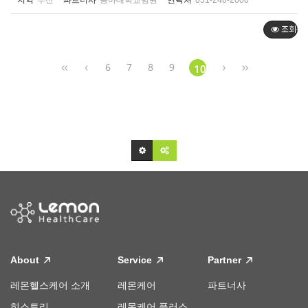
지역
부산
파트너사
동아대학교병원
연락처
051-240-2000
조회순
6
7
8
9
10
About
Service
Partner
레몬헬스케어 소개
레몬케어
파트너사
히스토리
레몬케어 플러스