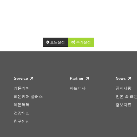
보드설정
추가설정
Service
Partner
News
레몬케어
파트너사
공지사항
레몬케어 플러스
언론 속 레
레몬톡톡
홍보자료
건강의신
청구의신