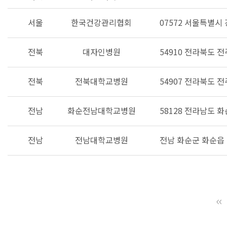
서울
한국건강관리협회
07572 서울특별시
전북
대자인병원
54910 전라북도 
전북
전북대학교병원
54907 전라북도 
전남
화순전남대학교병원
58128 전라남도 
전남
전남대학교병원
전남 화순군 화순읍 