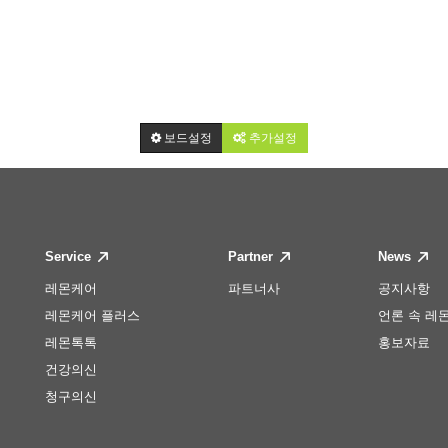
보드설정
추가설정
Service
Partner
News
레몬케어
파트너사
공지사항
레몬케어 플러스
언론 속 레
레몬톡톡
홍보자료
건강의신
청구의신