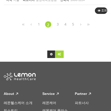
지역
서울
파트너사
중앙대학교병원
연락처
1800-1114
조회순
1
3
4
5
2
About
Service
Partner
레몬헬스케어 소개
레몬케어
파트너사
히스토리
레몬케어 플러스