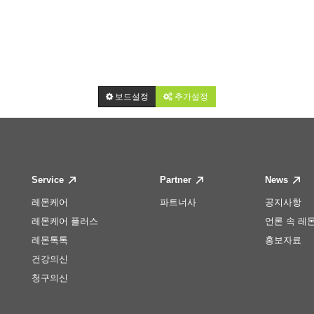
보드설정
추가설정
Service
Partner
News
레몬케어
파트너사
공지사항
레몬케어 플러스
언론 속 레
레몬톡톡
홍보자료
건강의신
청구의신