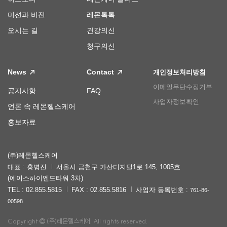
미션과 비전
레몬톡톡
오시는 길
건강의신
청구의신
News
Contact
개인정보처리방침
이메일무단수집거부
공지사항
FAQ
사업자정보확인
언론 속 레몬헬스케어
홍보자료
(주)레몬헬스케어
대표 : 홍병진
서울시 금천구 가산디지털1로 145, 1005호
(에이스하이엔드타워 3차)
TEL : 02.855.5815
FAX : 02.855.5816
사업자 등록번호 :
761-86-
00598
Copyright
(주)레몬헬스케어. All rights reserved.