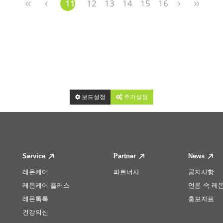
11
12
13
14
15
16
보드설정
추가설정
Service
Partner
News
레몬케어
파트너사
공지사항
레몬케어 플러스
언론 속 레
레몬톡톡
홍보자료
건강의신