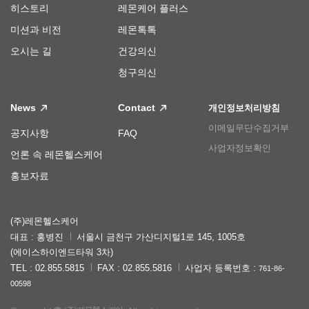
히스토리
레몬케어 플러스
미션과 비전
레몬톡톡
오시는 길
건강의신
청구의신
News
Contact
개인정보처리방침
이메일무단수집거부
공지사항
FAQ
사업자정보확인
언론 속 레몬헬스케어
홍보자료
(주)레몬헬스케어
대표 : 홍병진
서울시 금천구 가산디지털1로 145, 1005호
(에이스하이엔드타워 3차)
TEL : 02.855.5815
FAX : 02.855.5816
사업자 등록번호 :
761-86-
00598