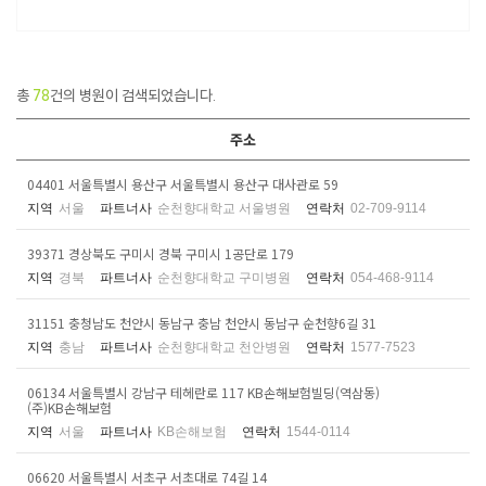
총
78
건의 병원이 검색되었습니다.
주소
04401 서울특별시 용산구 서울특별시 용산구 대사관로 59
지역
서울
파트너사
순천향대학교 서울병원
연락처
02-709-9114
39371 경상북도 구미시 경북 구미시 1공단로 179
지역
경북
파트너사
순천향대학교 구미병원
연락처
054-468-9114
31151 충청남도 천안시 동남구 충남 천안시 동남구 순천향6길 31
지역
충남
파트너사
순천향대학교 천안병원
연락처
1577-7523
06134 서울특별시 강남구 테헤란로 117 KB손해보험빌딩(역삼동)
(주)KB손해보험
지역
서울
파트너사
KB손해보험
연락처
1544-0114
06620 서울특별시 서초구 서초대로 74길 14