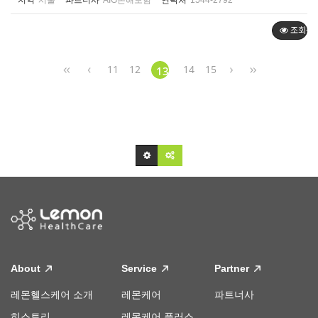
지역
서울
파트너사
AIG손해보험
연락처
1544-2792
조회순
11
12
14
15
13
About
Service
Partner
레몬헬스케어 소개
레몬케어
파트너사
히스토리
레몬케어 플러스