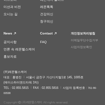
미션과 비전
레몬톡톡
오시는 길
건강의신
청구의신
News
Contact
개인정보처리방침
이메일무단수집거부
공지사항
FAQ
사업자정보확인
언론 속 레몬헬스케어
홍보자료
(주)레몬헬스케어
대표 : 홍병진
서울시 금천구 가산디지털1로 145, 1005호
(에이스하이엔드타워 3차)
TEL : 02.855.5815
FAX : 02.855.5816
사업자 등록번호 :
761-86-
00598
Copyright
(주)레몬헬스케어. All rights reserved.