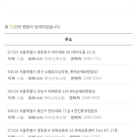
총
78
건의 병원이 검색되었습니다.
주소
07325 서울특별시 영등포구 여의대로 56 (여의도동 23-5)
지역
서울
파트너사
한화손해보험
연락처
1566-7711
04528 서울특별시 중구 소월로3(남창동, 롯데손해보험빌딩)
지역
서울
파트너사
롯데손해보험
연락처
1588-3344
06150 서울특별시 강남구 테헤란로 335 MG손해보험빌딩
지역
서울
파트너사
MG손해보험
연락처
1588-5959
04322 서울특별시 용산구 한강대로 71길 4 한진중공업빌딩
지역
서울
파트너사
AXA손해보험
연락처
1566-1566
07326 서울특별시 영등포구 국제금융로 10 국제금융센터 Two IFC 27층