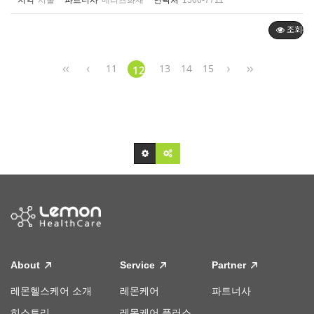
지역
서울
파트너사
메리츠화재
연락처
1566-7711
조회순
11
13
14
15
12
About
Service
Partner
레몬헬스케어 소개
레몬케어
파트너사
히스토리
레몬케어 플러스