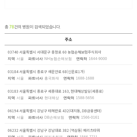
총
78
건의 병원이 검색되었습니다.
주소
03740 서울특별시 서대문구 충정로 60 농협손해보험주식회사
지역
서울
파트너사
NH농협손해보험
연락처
1644-9000
03184 서울특별시 종로구 새문안로 68(신문로1가)
지역
서울
파트너사
흥국화재
연락처
1688-1688
03183 서울특별시 종로구 세종대로 163, 현대해상빌딩(세종로)
지역
서울
파트너사
현대해상
연락처
1588-5656
06194 서울특별시 강남구 테헤란로 432(대치동, DB금융센터)
지역
서울
파트너사
DB손해보험
연락처
1566-0161
06232 서울특별시 강남구 강남대로 382 (역삼동) 메리츠타워