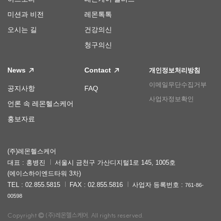
미션과 비전
레몬톡톡
오시는 길
건강의신
청구의신
News
Contact
개인정보처리방침
이메일무단수집거부
공지사항
FAQ
사업자정보확인
언론 속 레몬헬스케어
홍보자료
(주)레몬헬스케어
대표 : 홍병진
서울시 금천구 가산디지털1로 145, 1005호
(에이스하이엔드타워 3차)
TEL : 02.855.5815
FAX : 02.855.5816
사업자 등록번호 :
761-86-
00598
Copyright
(주)레몬헬스케어. All rights reserved.