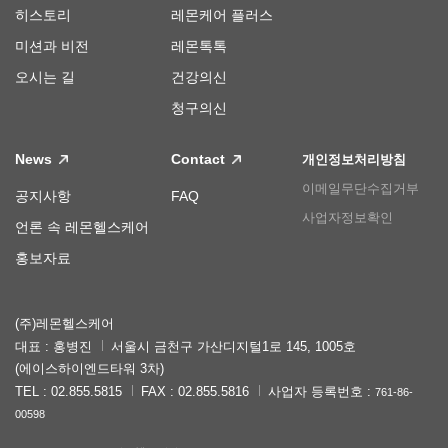
히스토리
레몬케어 플러스
미션과 비전
레몬톡톡
오시는 길
건강의신
청구의신
News
Contact
개인정보처리방침
이메일무단수집거부
공지사항
FAQ
사업자정보확인
언론 속 레몬헬스케어
홍보자료
(주)레몬헬스케어
대표 : 홍병진
서울시 금천구 가산디지털1로 145, 1005호
(에이스하이엔드타워 3차)
TEL : 02.855.5815
FAX : 02.855.5816
사업자 등록번호 :
761-86-
00598