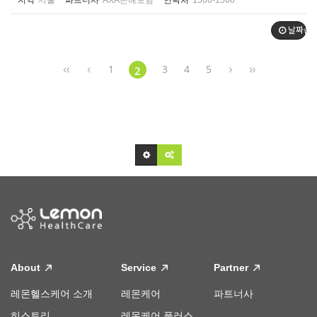
지역
서울
파트너사
AXA손해보험
연락처
1566-1566
날짜순
1
3
4
5
2
About
Service
Partner
레몬헬스케어 소개
레몬케어
파트너사
히스토리
레몬케어 플러스