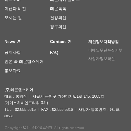
미션과 비전
레몬톡톡
오시는 길
건강의신
청구의신
News
Contact
개인정보처리방침
이메일무단수집거부
공지사항
FAQ
사업자정보확인
언론 속 레몬헬스케어
홍보자료
(주)레몬헬스케어
대표 : 홍병진
서울시 금천구 가산디지털1로 145, 1005호
(에이스하이엔드타워 3차)
TEL : 02.855.5815
FAX : 02.855.5816
사업자 등록번호 :
761-86-
00598
Copyright
(주)레몬헬스케어. All rights reserved.