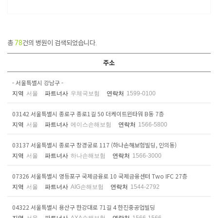
총
78
건의 병원이 검색되었습니다.
주소
- 서울특별시 강남구 -
지역
서울
파트너사
우체국보험
연락처
1599-0100
03142 서울특별시 종로구 종로1길 50 더케이트윈타워 B동 7층
지역
서울
파트너사
에이스손해보험
연락처
1566-5800
03137 서울특별시 종로구 창경궁로 117 (하나손해보험빌딩, 인의동)
지역
서울
파트너사
하나손해보험
연락처
1566-3000
07326 서울특별시 영등포구 국제금융로 10 국제금융센터 Two IFC 27층
지역
서울
파트너사
AIG손해보험
연락처
1544-2792
04322 서울특별시 용산구 한강대로 71길 4 한진중공업빌딩