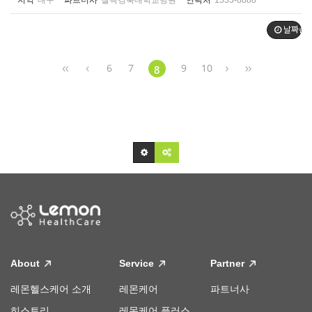
지역
대구
파트너사
칠곡경북대학교병원
연락처
1533-8888
날짜순
6
7
9
10
8
About
Service
Partner
레몬헬스케어 소개
레몬케어
파트너사
히스토리
레몬케어 플러스