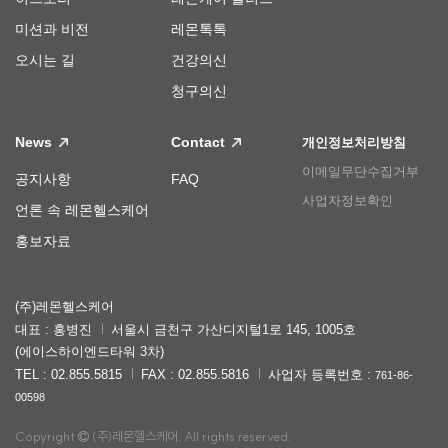
미션과 비전
레몬톡톡
오시는 길
건강의신
청구의신
News
Contact
개인정보처리방침
이메일무단수집거부
공지사항
FAQ
사업자정보확인
언론 속 레몬헬스케어
홍보자료
(주)레몬헬스케어
대표 : 홍병진
서울시 금천구 가산디지털1로 145, 1005호
(에이스하이엔드타워 3차)
TEL : 02.855.5815
FAX : 02.855.5816
사업자 등록번호 :
761-86-
00598
Copyright
(주)레몬헬스케어. All rights reserved.