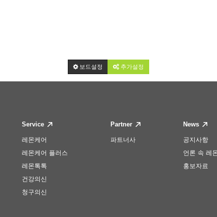
보드설정
추가설정
Service
Partner
News
레몬케어
파트너사
공지사항
레몬케어 플러스
언론 속 레
레몬톡톡
홍보자료
건강의신
청구의신