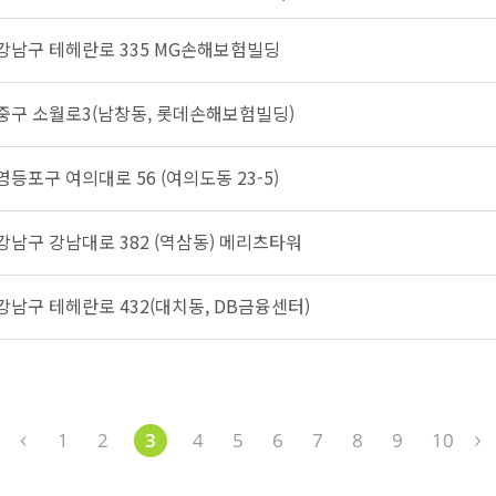
 강남구 테헤란로 335 MG손해보험빌딩
 중구 소월로3(남창동, 롯데손해보험빌딩)
영등포구 여의대로 56 (여의도동 23-5)
 강남구 강남대로 382 (역삼동) 메리츠타워
 강남구 테헤란로 432(대치동, DB금융센터)
1
2
3
4
5
6
7
8
9
10