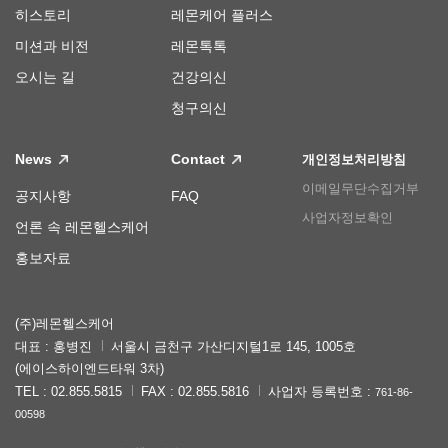
히스토리
레몬케어 플러스
미션과 비전
레몬톡톡
오시는 길
건강의신
청구의신
News
Contact
개인정보처리방침
이메일무단수집거부
공지사항
FAQ
사업자정보확인
언론 속 레몬헬스케어
홍보자료
(주)레몬헬스케어
대표 : 홍병진
서울시 금천구 가산디지털1로 145, 1005호
(에이스하이엔드타워 3차)
TEL : 02.855.5815
FAX : 02.855.5816
사업자 등록번호 :
761-86-
00598