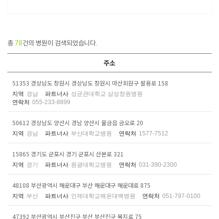
총
78
건의 병원이 검색되었습니다.
주소
51353 경상남도 창원시 경상남도 창원시 마산회원구 팔용로 158
지역
경남
파트너사
성균관대학교 삼성창원병원
연락처
055-233-8899
50612 경상남도 양산시 경남 양산시 물금읍 금오로 20
지역
경남
파트너사
부산대학교병원
연락처
1577-7512
15865 경기도 군포시 경기 군포시 산본로 321
지역
경기
파트너사
원광대학교병원
연락처
031-390-2300
48108 부산광역시 해운대구 부산 해운대구 해운대로 875
지역
부산
파트너사
인제대학교해운대백병원
연락처
051-797-0100
47392 부산광역시 부산진구 부산 부산진구 복지로 75