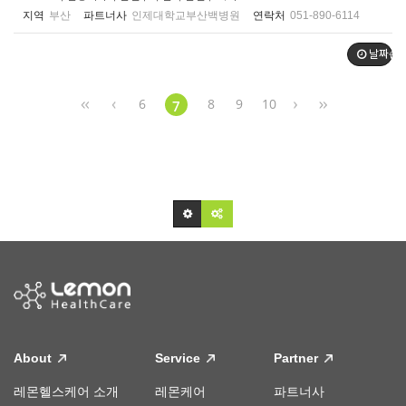
지역
부산
파트너사
인제대학교부산백병원
연락처
051-890-6114
날짜순
6
8
9
10
7
About
Service
Partner
레몬헬스케어 소개
레몬케어
파트너사