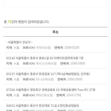
총
78
건의 병원이 검색되었습니다.
주소
- 서울특별시 강남구 -
지역
서울
파트너사
우체국보험
연락처
1599-0100
03142 서울특별시 종로구 종로1길 50 더케이트윈타워 B동 7층
지역
서울
파트너사
에이스손해보험
연락처
1566-5800
03137 서울특별시 종로구 창경궁로 117 (하나손해보험빌딩, 인의동)
지역
서울
파트너사
하나손해보험
연락처
1566-3000
07326 서울특별시 영등포구 국제금융로 10 국제금융센터 Two IFC 27층
지역
서울
파트너사
AIG손해보험
연락처
1544-2792
04322 서울특별시 용산구 한강대로 71길 4 한진중공업빌딩