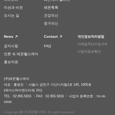
미션과 비전
레몬톡톡
오시는 길
건강의신
청구의신
News
Contact
개인정보처리방침
이메일무단수집거부
공지사항
FAQ
사업자정보확인
언론 속 레몬헬스케어
홍보자료
(주)레몬헬스케어
대표 : 홍병진
서울시 금천구 가산디지털1로 145, 1005호
(에이스하이엔드타워 3차)
TEL : 02.855.5815
FAX : 02.855.5816
사업자 등록번호 :
761-86-
00598
Copyright
(주)레몬헬스케어. All rights reserved.