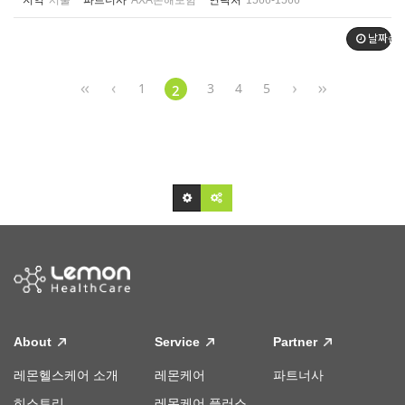
지역
서울
파트너사
AXA손해보험
연락처
1566-1566
날짜순
1
3
4
5
2
About
Service
Partner
레몬헬스케어 소개
레몬케어
파트너사
히스토리
레몬케어 플러스