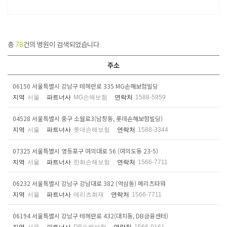
총
78
건의 병원이 검색되었습니다.
주소
06150 서울특별시 강남구 테헤란로 335 MG손해보험빌딩
지역
서울
파트너사
MG손해보험
연락처
1588-5959
04528 서울특별시 중구 소월로3(남창동, 롯데손해보험빌딩)
지역
서울
파트너사
롯데손해보험
연락처
1588-3344
07325 서울특별시 영등포구 여의대로 56 (여의도동 23-5)
지역
서울
파트너사
한화손해보험
연락처
1566-7711
06232 서울특별시 강남구 강남대로 382 (역삼동) 메리츠타워
지역
서울
파트너사
메리츠화재
연락처
1566-7711
06194 서울특별시 강남구 테헤란로 432(대치동, DB금융센터)