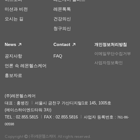
미션과 비전
레몬톡톡
오시는 길
건강의신
청구의신
News
Contact
개인정보처리방침
이메일무단수집거부
공지사항
FAQ
사업자정보확인
언론 속 레몬헬스케어
홍보자료
(주)레몬헬스케어
대표 : 홍병진
서울시 금천구 가산디지털1로 145, 1005호
(에이스하이엔드타워 3차)
TEL : 02.855.5815
FAX : 02.855.5816
사업자 등록번호 :
761-86-
00598
Copyright
(주)레몬헬스케어. All rights reserved.