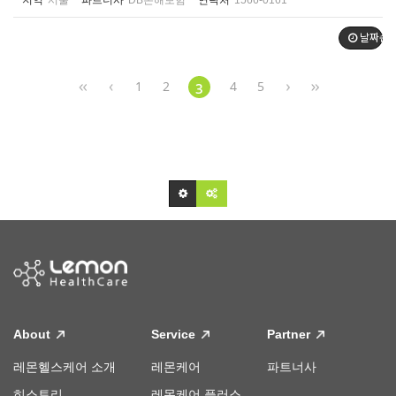
지역
서울
파트너사
DB손해보험
연락처
1566-0161
날짜순
1
2
4
5
3
About
Service
Partner
레몬헬스케어 소개
레몬케어
파트너사
히스토리
레몬케어 플러스