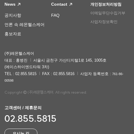
News
Contact
개인정보처리방침
이메일무단수집거부
공지사항
FAQ
사업자정보확인
언론 속 레몬헬스케어
홍보자료
(주)레몬헬스케어
대표 : 홍병진
서울시 금천구 가산디지털1로 145, 1005호
(에이스하이엔드타워 3차)
TEL : 02.855.5815
FAX : 02.855.5816
사업자 등록번호 :
761-86-
00598
Copyright
(주)레몬헬스케어. All rights reserved.
고객센터 / 제휴문의
02.855.5815
오시는 길