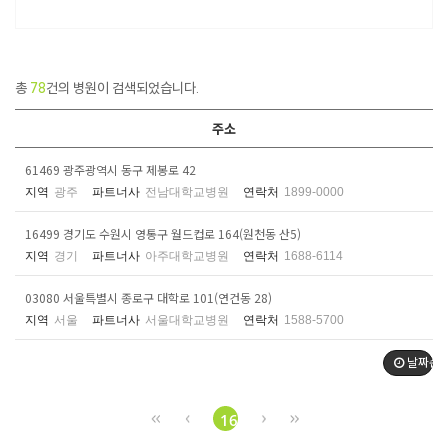
총
78
건의 병원이 검색되었습니다.
주소
61469 광주광역시 동구 제봉로 42
지역
광주
파트너사
전남대학교병원
연락처
1899-0000
16499 경기도 수원시 영통구 월드컵로 164(원천동 산5)
지역
경기
파트너사
아주대학교병원
연락처
1688-6114
03080 서울특별시 종로구 대학로 101(연건동 28)
지역
서울
파트너사
서울대학교병원
연락처
1588-5700
날짜순
16