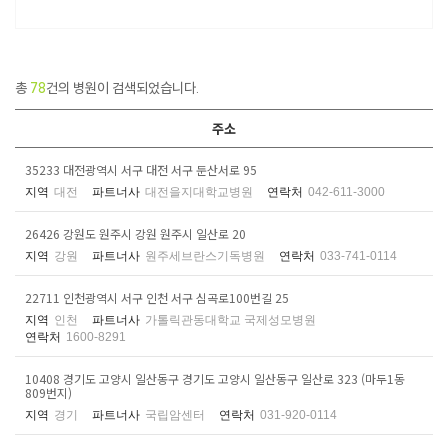
총
78
건의 병원이 검색되었습니다.
주소
35233 대전광역시 서구 대전 서구 둔산서로 95
지역
대전
파트너사
대전을지대학교병원
연락처
042-611-3000
26426 강원도 원주시 강원 원주시 일산로 20
지역
강원
파트너사
원주세브란스기독병원
연락처
033-741-0114
22711 인천광역시 서구 인천 서구 심곡로100번길 25
지역
인천
파트너사
가톨릭관동대학교 국제성모병원
연락처
1600-8291
10408 경기도 고양시 일산동구 경기도 고양시 일산동구 일산로 323 (마두1동
809번지)
지역
경기
파트너사
국립암센터
연락처
031-920-0114