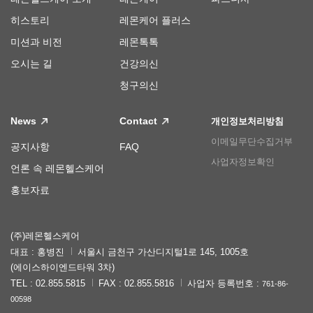
히스토리
레몬케어 플러스
미션과 비전
레몬톡톡
오시는 길
건강의신
청구의신
News
Contact
개인정보처리방침
이메일무단수집거부
공지사항
FAQ
사업자정보확인
언론 속 레몬헬스케어
홍보자료
(주)레몬헬스케어
대표 : 홍병진
서울시 금천구 가산디지털1로 145, 1005호
(에이스하이엔드타워 3차)
TEL : 02.855.5815
FAX : 02.855.5816
사업자 등록번호 :
761-86-
00598