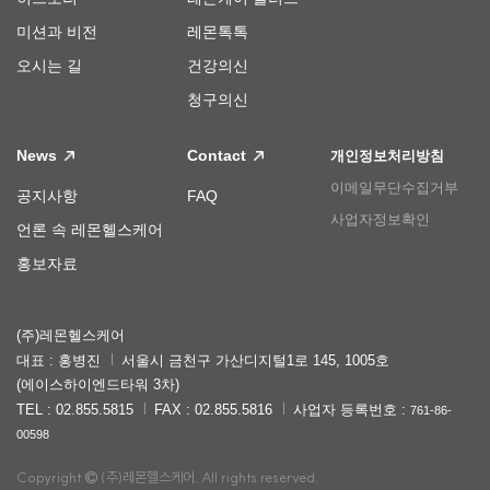
미션과 비전
레몬톡톡
오시는 길
건강의신
청구의신
News
Contact
개인정보처리방침
이메일무단수집거부
공지사항
FAQ
사업자정보확인
언론 속 레몬헬스케어
홍보자료
(주)레몬헬스케어
대표 : 홍병진
서울시 금천구 가산디지털1로 145, 1005호
(에이스하이엔드타워 3차)
TEL : 02.855.5815
FAX : 02.855.5816
사업자 등록번호 :
761-86-
00598
Copyright
(주)레몬헬스케어. All rights reserved.