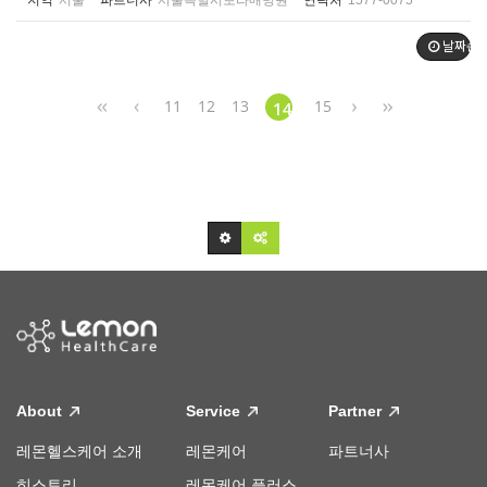
지역
서울
파트너사
서울특별시보라매병원
연락처
1577-0075
날짜순
11
12
13
15
14
About
Service
Partner
레몬헬스케어 소개
레몬케어
파트너사
히스토리
레몬케어 플러스