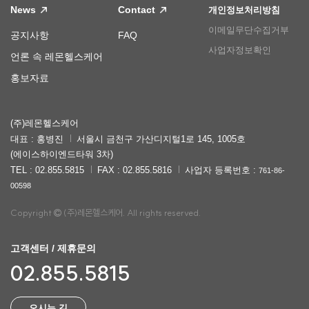
News
Contact
개인정보처리방침
이메일무단수집거부
공지사항
FAQ
사업자정보확인
언론 속 레몬헬스케어
홍보자료
(주)레몬헬스케어
대표 : 홍병진
서울시 금천구 가산디지털1로 145, 1005호
(에이스하이엔드타워 3차)
TEL : 02.855.5815
FAX : 02.855.5816
사업자 등록번호 :
761-86-
00598
Copyright
(주)레몬헬스케어. All rights reserved.
고객센터 / 제휴문의
02.855.5815
오시는 길