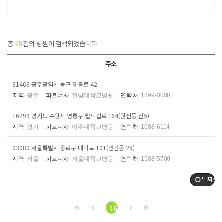
총
78
건의 병원이 검색되었습니다.
주소
61469 광주광역시 동구 제봉로 42
지역
광주
파트너사
전남대학교병원
연락처
1899-0000
16499 경기도 수원시 영통구 월드컵로 164(원천동 산5)
지역
경기
파트너사
아주대학교병원
연락처
1688-6114
03080 서울특별시 종로구 대학로 101(연건동 28)
지역
서울
파트너사
서울대학교병원
연락처
1588-5700
날짜순
16