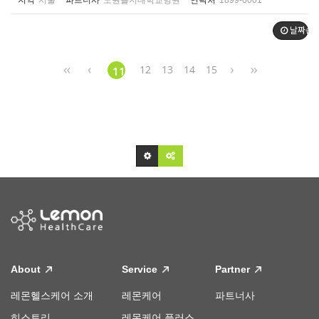
지역
서울
파트너사
노원을지대학교병원
연락처
1899-0001
날짜순
12
13
14
15
11
About
Service
Partner
레몬헬스케어 소개
레몬케어
파트너사
히스토리
레몬케어 플러스