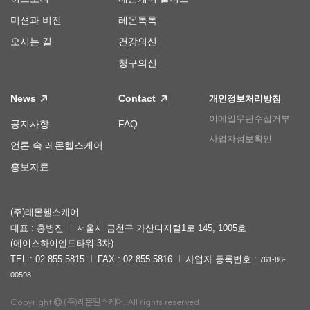
미션과 비전
레몬톡톡
오시는 길
건강의신
청구의신
News
Contact
개인정보처리방침
이메일무단수집거부
공지사항
FAQ
사업자정보확인
언론 속 레몬헬스케어
홍보자료
(주)레몬헬스케어
대표 : 홍병진
서울시 금천구 가산디지털1로 145, 1005호
(에이스하이엔드타워 3차)
TEL : 02.855.5815
FAX : 02.855.5816
사업자 등록번호 :
761-86-
00598
Copyright
(주)레몬헬스케어. All rights reserved.