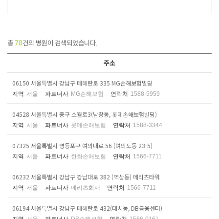
총
78
건의 병원이 검색되었습니다.
주소
06150 서울특별시 강남구 테헤란로 335 MG손해보험빌딩
지역
서울
파트너사
MG손해보험
연락처
1588-5959
04528 서울특별시 중구 소월로3(남창동, 롯데손해보험빌딩)
지역
서울
파트너사
롯데손해보험
연락처
1588-3344
07325 서울특별시 영등포구 여의대로 56 (여의도동 23-5)
지역
서울
파트너사
한화손해보험
연락처
1566-7711
06232 서울특별시 강남구 강남대로 382 (역삼동) 메리츠타워
지역
서울
파트너사
메리츠화재
연락처
1566-7711
06194 서울특별시 강남구 테헤란로 432(대치동, DB금융센터)