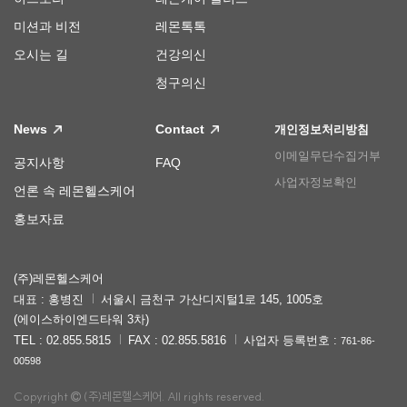
미션과 비전
레몬톡톡
오시는 길
건강의신
청구의신
News
Contact
개인정보처리방침
이메일무단수집거부
공지사항
FAQ
사업자정보확인
언론 속 레몬헬스케어
홍보자료
(주)레몬헬스케어
대표 : 홍병진
서울시 금천구 가산디지털1로 145, 1005호
(에이스하이엔드타워 3차)
TEL : 02.855.5815
FAX : 02.855.5816
사업자 등록번호 :
761-86-
00598
Copyright
(주)레몬헬스케어. All rights reserved.