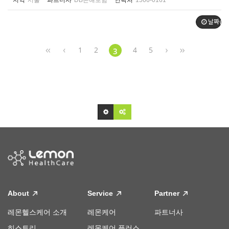
지역
서울
파트너사
DB손해보험
연락처
1566-0161
날짜순
1
2
4
5
3
About
Service
Partner
레몬헬스케어 소개
레몬케어
파트너사
히스토리
레몬케어 플러스