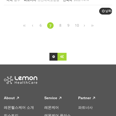
지역
광주
파트너사
조선대학교병원
연락처
1811-7474
날짜순
6
8
9
10
7
About
Service
Partner
레몬헬스케어 소개
레몬케어
파트너사
히스토리
레몬케어 플러스