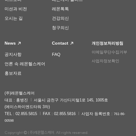
미션과 비전
레몬톡톡
오시는 길
건강의신
청구의신
News
Contact
개인정보처리방침
이메일무단수집거부
공지사항
FAQ
사업자정보확인
언론 속 레몬헬스케어
홍보자료
(주)레몬헬스케어
대표 : 홍병진
서울시 금천구 가산디지털1로 145, 1005호
(에이스하이엔드타워 3차)
TEL : 02.855.5815
FAX : 02.855.5816
사업자 등록번호 :
761-86-
00598
Copyright
(주)레몬헬스케어. All rights reserved.