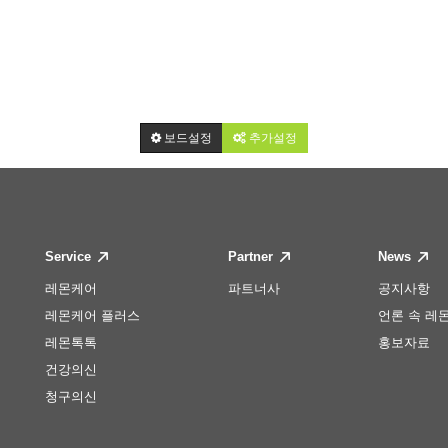
보드설정
추가설정
Service
Partner
News
레몬케어
파트너사
공지사항
레몬케어 플러스
언론 속 레
레몬톡톡
홍보자료
건강의신
청구의신