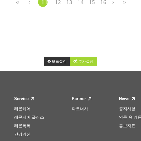
11
12
13
14
15
16
보드설정
추가설정
Service
Partner
News
레몬케어
파트너사
공지사항
레몬케어 플러스
언론 속 레
레몬톡톡
홍보자료
건강의신