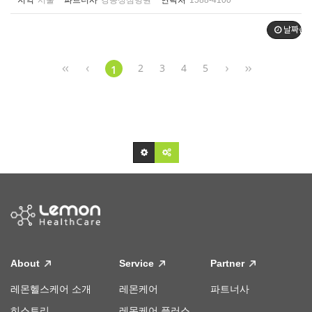
지역
서울
파트너사
강동성심병원
연락처
1588-4100
날짜순
2
3
4
5
1
About
Service
Partner
레몬헬스케어 소개
레몬케어
파트너사
히스토리
레몬케어 플러스