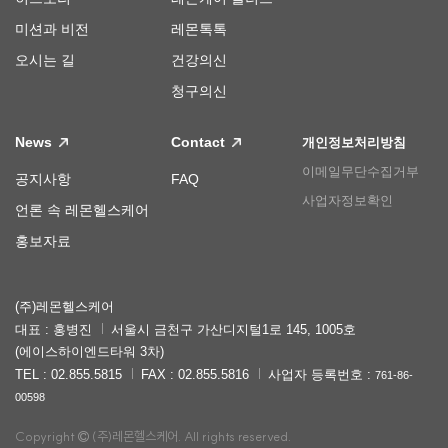
미션과 비전
레몬톡톡
오시는 길
건강의신
청구의신
News
Contact
개인정보처리방침
이메일무단수집거부
공지사항
FAQ
사업자정보확인
언론 속 레몬헬스케어
홍보자료
(주)레몬헬스케어
대표 : 홍병진
서울시 금천구 가산디지털1로 145, 1005호
(에이스하이엔드타워 3차)
TEL : 02.855.5815
FAX : 02.855.5816
사업자 등록번호 :
761-86-
00598
Copyright
(주)레몬헬스케어. All rights reserved.